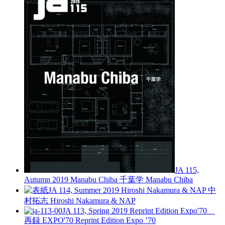
JA 115,
Autumn 2019
Manabu Chiba 千葉学
Manabu Chiba
JA 114, Summer 2019
Hiroshi Nakamura & NAP 中
村拓志
Hiroshi Nakamura & NAP
JA 113, Spring 2019
Reprint Edition Expo'70
再録 EXPO'70
Reprint Edition Expo ’70