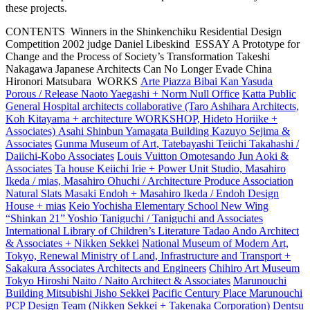
these projects.
CONTENTS
Winners in the Shinkenchiku Residential Design
Competition 2002 judge Daniel Libeskind
ESSAY A Prototype for
Change and the Process of Society’s Transformation Takeshi
Nakagawa Japanese Architects Can No Longer Evade China
Hironori Matsubara
WORKS
Arte Piazza Bibai Kan Yasuda
Porous / Release Naoto Yaegashi + Norm Null Office
Katta Public
General Hospital architects collaborative (Taro Ashihara Architects,
Koh Kitayama + architecture WORKSHOP, Hideto Horiike +
Associates)
Asahi Shinbun Yamagata Building Kazuyo Sejima &
Associates
Gunma Museum of Art, Tatebayashi Teiichi Takahashi /
Daiichi-Kobo Associates
Louis Vuitton Omotesando Jun Aoki &
Associates
Ta house Keiichi Irie + Power Unit Studio, Masahiro
Ikeda / mias, Masahiro Ohuchi / Architecture Produce Association
Natural Slats Masaki Endoh + Masahiro Ikeda / Endoh Design
House + mias
Keio Yochisha Elementary School New Wing
“Shinkan 21” Yoshio Taniguchi / Taniguchi and Associates
International Library of Children’s Literature Tadao Ando Architect
& Associates + Nikken Sekkei
National Museum of Modern Art,
Tokyo, Renewal Ministry of Land, Infrastructure and Transport +
Sakakura Associates Architects and Engineers
Chihiro Art Museum
Tokyo Hiroshi Naito / Naito Architect & Associates
Marunouchi
Building Mitsubishi Jisho Sekkei
Pacific Century Place Marunouchi
PCP Design Team (Nikken Sekkei + Takenaka Corporation)
Dentsu