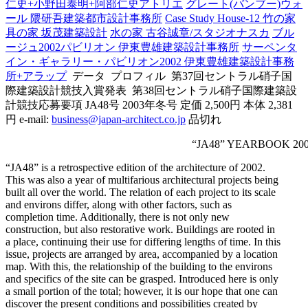
仁史+小野田泰明+阿部仁史アトリエ
グレート(バンブー)ウォ
ール 隈研吾建築都市設計事務所
Case Study House-12 竹の家
具の家 坂茂建築設計
水
の家 古谷誠章/スタジオナスカ
ブル
ージュ2002パビリオン 伊東豊雄建築設計事務所
サーペンタ
イン・ギャラリー・パビリオン2002 伊東豊雄建築設計事務
所+アラップ
データ
プロフィル
第37回セントラル硝子国
際建築設計競技入賞発表
第38回セントラル硝子国際建築設
計競技応募要項 JA48号 2003年冬号 定価 2,500円 本体 2,381
円 e-mail:
business@japan-architect.co.jp
品切れ
“JA48” YEARBOOK 20
“JA48” is a retrospective edition of the architecture of 2002.
This was also a year of multifarious architectural projects being
built all over the world. The relation of each project to its scale
and environs differ, along with other factors, such as
completion time. Additionally, there is not only new
construction, but also restorative work. Buildings are rooted in
a place, continuing their use for differing lengths of time. In this
issue, projects are arranged by area, accompanied by a location
map. With this, the relationship of the building to the environs
and specifics of the site can be grasped. Introduced here is only
a small portion of the total; however, it is our hope that one can
discover the present conditions and possibilities created by