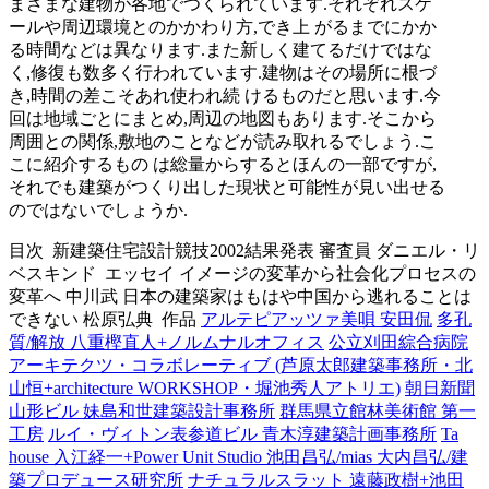
まざまな建物が各地でつくられています.それぞれスケ
ールや周辺環境とのかかわり方,でき上 がるまでにかか
る時間などは異なります.また新しく建てるだけではな
く,修復も数多く行われています.建物はその場所に根づ
き,時間の差こそあれ使われ続 けるものだと思います.今
回は地域ごとにまとめ,周辺の地図もあります.そこから
周囲との関係,敷地のことなどが読み取れるでしょう.こ
こに紹介するもの は総量からするとほんの一部ですが,
それでも建築がつくり出した現状と可能性が見い出せる
のではないでしょうか.
目次
新建築住宅設計競技2002結果発表 審査員 ダニエル・リ
ベスキンド
エッセイ イメージの変革から社会化プロセスの
変革へ 中川武 日本の建築家はもはや中国から逃れることは
できない 松原弘典
作品
アルテピアッツァ美唄 安田侃
多孔
質/解放 八重樫直人+ノルムナルオフィス
公立刈田綜合病院
アーキテクツ・コラボレーティブ (芦原太郎建築事務所・北
山恒+architecture WORKSHOP・堀池秀人アトリエ)
朝日新聞
山形ビル 妹島和世建築設計事務所
群馬県立館林美術館 第一
工房
ルイ・ヴィトン表参道ビル 青木淳建築計画事務所
Ta
house 入江経一+Power Unit Studio 池田昌弘/mias 大内昌弘/建
築プロデュース研究所
ナチュラルスラット 遠藤政樹+池田