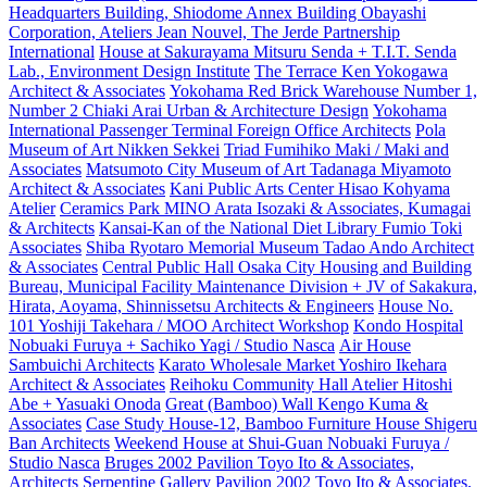
Headquarters Building, Shiodome Annex Building Obayashi
Corporation, Ateliers Jean Nouvel, The Jerde Partnership
International
House at Sakurayama Mitsuru Senda + T.I.T. Senda
Lab., Environment Design Institute
The Terrace Ken Yokogawa
Architect & Associates
Yokohama Red Brick Warehouse Number 1,
Number 2 Chiaki Arai Urban & Architecture Design
Yokohama
International Passenger Terminal Foreign Office Architects
Pola
Museum of Art Nikken Sekkei
Triad Fumihiko Maki / Maki and
Associates
Matsumoto City Museum of Art Tadanaga Miyamoto
Architect & Associates
Kani Public Arts Center Hisao Kohyama
Atelier
Ceramics Park MINO Arata Isozaki & Associates, Kumagai
& Architects
Kansai-Kan of the National Diet Library Fumio Toki
Associates
Shiba Ryotaro Memorial Museum Tadao Ando Architect
& Associates
Central Public Hall Osaka City Housing and Building
Bureau, Municipal Facility Maintenance Division + JV of Sakakura,
Hirata, Aoyama, Shinnissetsu Architects & Engineers
House No.
101 Yoshiji Takehara / MOO Architect Workshop
Kondo Hospital
Nobuaki Furuya + Sachiko Yagi / Studio Nasca
Air House
Sambuichi Architects
Karato Wholesale Market Yoshiro Ikehara
Architect & Associates
Reihoku Community Hall Atelier Hitoshi
Abe + Yasuaki Onoda
Great (Bamboo) Wall Kengo Kuma &
Associates
Case Study House-12, Bamboo Furniture House Shigeru
Ban Architects
Weekend House at Shui-Guan Nobuaki Furuya /
Studio Nasca
Bruges 2002 Pavilion Toyo Ito & Associates,
Architects
Serpentine Gallery Pavilion 2002 Toyo Ito & Associates,