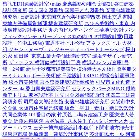
昌弘/EDH遠藤設計室+mias
慶應義塾幼稚舎 新館21 谷口建築
設計研究所
国立国会図書館 国際子ども図書館 安藤忠雄建築
研究所+日建設計
東京国立近代美術館増改築 国土交通省関
東地方整備局営繕部 坂倉建築研究所
ちひろ美術館・東京 内
藤廣建築設計事務所
丸の内ビルディング 三菱地所設計
パシ
フィックセンチュリープレイス丸の内 PCP共同設計室(日建
設計・竹中工務店)
電通本社ビル/汐留アネックスビル 大林
組 ジャン・ヌーヴェル ジャーディ・パートナーシップ
桜山
の家 仙田満+東京工業大学仙田満研究室 環境デザイン研究
所
ザ・テラス 横河健/横河設計工房
横浜赤レンガ倉庫1号
館・2号館 新居千秋都市建築設計
横浜港大さん橋国際客船タ
ーミナル foa
ポーラ美術館 日建設計
TRIAD 槇総合計画事務
所
松本市美術館 宮本忠長建築設計事務所
可児市文化創造セ
ンター ala 香山壽夫建築研究所
セラミックパークMINO 磯崎
新アトリエ 熊谷設計室
国立国会図書館関西館 陶器二三雄建
築研究所
司馬遼太郎記念館 安藤忠雄建築研究所
大阪市中央
公会堂 大阪市住宅局営繕部 坂倉・平田・青山・新日設設計
共同企業体
101番目の家 竹原義二/無有建築工房
医療法人若
葉会 近藤内科病院 古谷誠章+八木佐千子/スタジオナスカ
エ
アー・ハウス 三分一博志建築設計事務所
下関市地方卸売市
場唐戸市場 池原義郎・建築設計事務所
苓北町民ホール 阿部