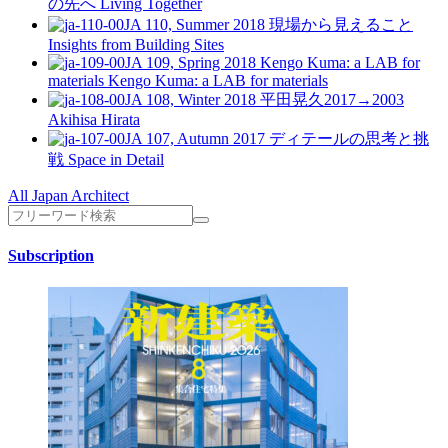
の先へ
Living Together
JA 110, Summer 2018
現場から見えること
Insights from Building Sites
JA 109, Spring 2018
Kengo Kuma: a LAB for
materials
Kengo Kuma: a LAB for materials
JA 108, Winter 2018
平田晃久2017→2003
Akihisa Hirata
JA 107, Autumn 2017
ディテールの思考と挑
戦
Space in Detail
All Japan Architect
Subscription