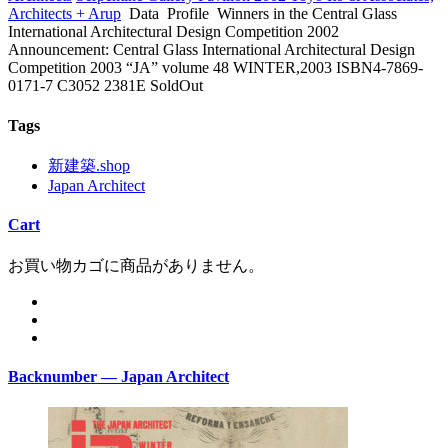
Architects + Arup
Data
Profile
Winners in the Central Glass
International Architectural Design Competition 2002
Announcement: Central Glass International Architectural Design
Competition 2003 “JA” volume 48 WINTER,2003 ISBN4-7869-
0171-7 C3052 2381E SoldOut
Tags
新建築.shop
Japan Architect
Cart
お買い物カゴに商品がありません。
Backnumber — Japan Architect