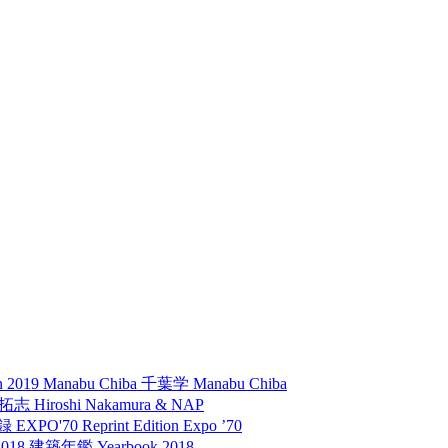
n 2019
Manabu Chiba 千葉学
Manabu Chiba
中村拓志
Hiroshi Nakamura & NAP
再録 EXPO'70
Reprint Edition Expo ’70
2018 建築年鑑
Yearbook 2018