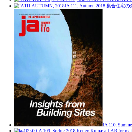
JA 111, Autumn 2018
集合住宅の
JA 110, Summe
JA 109, Spring 2018
Kengo Kuma: a LAB for mate