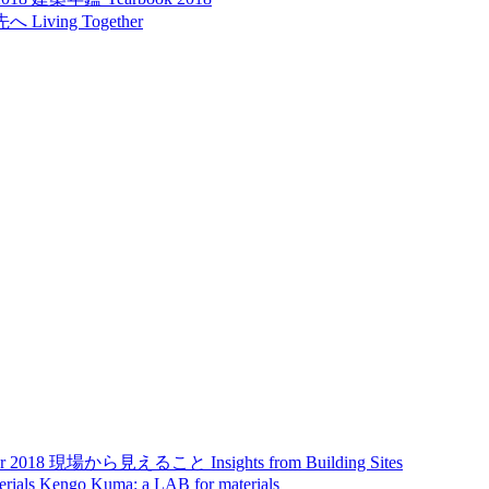
先へ
Living Together
r 2018
現場から見えること
Insights from Building Sites
rials
Kengo Kuma: a LAB for materials