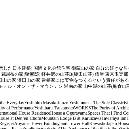
示した日本建築) 国際文化会館住宅 御蔵山の家 自分の好きな居
 田園調布の家(猪熊邸) 軽井沢の山荘B(脇田山荘) 俵屋 東京倶
池田山の家 浜田山の家 建築家には実物をつくるという責任がある
モテル・オン・ザ・マウンテン 湘南の家 山中湖の山荘(亀倉山
he EverydayYoshihiro MasukoJunzo Yoshimura – The Sole Classicist
ty of PerformanceYoshiharu TsukamotoWORKSThe Purity of Architec
ernational House ResidenceHouse a OgurayamaSpaces That I Find Co
se at Den’en-ChofuMountain Lodge B at KaruizawaTawaraya InnTokyo
h RegisterAoyama Tower Building and Tower HallKawashoJapan Hous
rial Palace(preliminary design)The Ambience of the Site is the Star