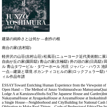
建築の純粋さとは何か —創作の根
南台の家(吉村邸)
軽井沢の山荘(吉村山荘) 松風荘(ニューヨーク近代美術館に展
自由が丘の家(園田邸) 青山の家(京極邸) 井の頭の家(日高邸)
ル 青山タワービル・タワーホール 河庄 ジャパン・ハウス 
一点—建築と環境 ポカンティコヒルの家(ロックフェラー邸) 
ィル作品年譜
ESSAYToward Enriching Human Experience from the Viewpoint of t
Open Hand –- The Method of Junzo YoshimuraIwao MatsuyamaQuali
Lodge A at KaruizawaShofu-So(The Japanese House and Garden)Int
NakayamaHouse at JiyugaokaHouse at AoyamaHouse at InokashiraHou
a Single House—Neighborhood and CityBuilding for National Cas
Obligation to Make Real Things—Code of Professional EthiceThe Impe