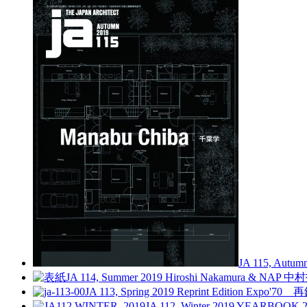
JA 115, Autum
JA 114, Summer 2019
Hiroshi Nakamura & NAP 
JA 113, Spring 2019
Reprint Edition Expo'70 
JA 112, Winter 2019
YEARBOOK 