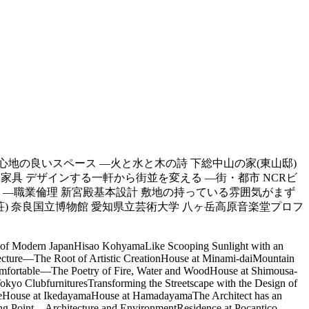
心地の良いスペース —火と水と木の詩 下総中山の家(東山邸)
楽部 家具 デザインする一軒から街並を変える —街・都市 NCRビ
 —職業倫理 新宮殿基本設計 敷地の持っている雰囲気がまず
荘) 奈良国立博物館 愛知県立芸術大学 八ヶ岳高原音楽堂プロフ
 of Modern JapanHisao KohyamaLike Scooping Sunlight with an
ture—The Root of Artistic CreationHouse at Minami-daiMountain
mfortable—The Poetry of Fire, Water and WoodHouse at Shimousa-
 ClubfurnituresTransforming the Streetscape with the Design of
eHouse at IkedayamaHouse at HamadayamaThe Architect has an
ting Point—Architecture and EnvironmentResidence at Pocantico