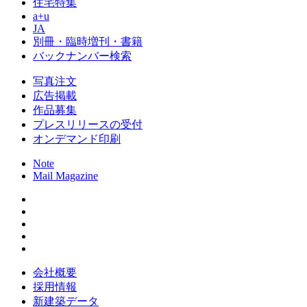
住宅特集
a+u
JA
別冊・臨時増刊・書籍
バックナンバー検索
写真注文
広告掲載
作品募集
プレスリリースの受付
オンデマンド印刷
Note
Mail Magazine
会社概要
採用情報
新建築データ