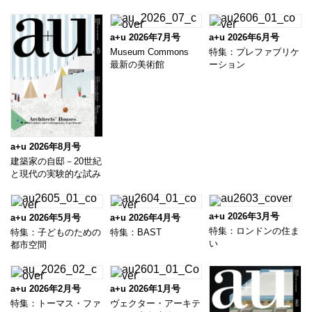
a+u 2026年7月号
a+u 2026年6月号
Museum Commons
特集：プレファブリケ
最新の美術館
ーション
a+u 2026年8月号
建築家の自邸－20世紀
と現代の実験的な試み
a+u 2026年3月号
a+u 2026年5月号
a+u 2026年4月号
特集：ロンドンの住ま
特集：子どものための
特集：BAST
い
都市空間
a+u 2026年2月号
a+u 2026年1月号
特集：トーマス・ファ
ヴェクター・アーキテ