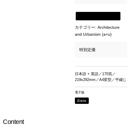
新建築書店から購入
カテゴリー:
Architecture
and Urbanism (a+u)
特別定価
日本語 + 英語／170頁／
219x292mm／A4変型／平綴じ
電子版
Zinio
Content