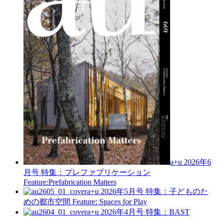
a+u 2026年6
月号
特集：プレファブリケーション
Feature:Prefabrication Matters
a+u 2026年5月号
特集：子どものた
めの都市空間
Feature: Spaces for Play
a+u 2026年4月号
特集：BAST