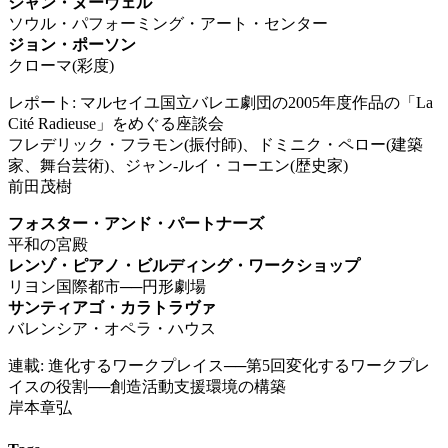
ジャン・ヌーヴェル
ソウル・パフォーミング・アート・センター
ジョン・ポーソン
クローマ(彩度)
レポート: マルセイユ国立バレエ劇団の2005年度作品の「La
Cité Radieuse」をめぐる座談会
フレデリック・フラモン(振付師)、ドミニク・ペロー(建築
家、舞台芸術)、ジャン-ルイ・コーエン(歴史家)
前田茂樹
フォスター・アンド・パートナーズ
平和の宮殿
レンゾ・ピアノ・ビルディング・ワークショップ
リヨン国際都市──円形劇場
サンティアゴ・カラトラヴァ
バレンシア・オペラ・ハウス
連載: 進化するワークプレイス──第5回変化するワークプレ
イスの役割──創造活動支援環境の構築
岸本章弘