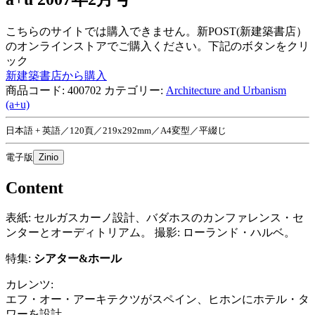
こちらのサイトでは購入できません。新POST(新建築書店）
のオンラインストアでご購入ください。下記のボタンをクリ
ック
新建築書店から購入
商品コード:
400702
カテゴリー:
Architecture and Urbanism
(a+u)
日本語 + 英語／120頁／219x292mm／A4変型／平綴じ
電子版
Zinio
Content
表紙: セルガスカーノ設計、バダホスのカンファレンス・セ
ンターとオーディトリアム。 撮影: ローランド・ハルベ。
特集:
シアター&ホール
カレンツ:
エフ・オー・アーキテクツがスペイン、ヒホンにホテル・タ
ワーを設計