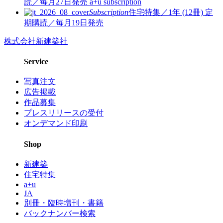
読／毎月27日発売
a+u subscription
Subscription
住宅特集／1年 (12冊)
定
期購読／毎月19日発売
株式会社新建築社
Service
写真注文
広告掲載
作品募集
プレスリリースの受付
オンデマンド印刷
Shop
新建築
住宅特集
a+u
JA
別冊・臨時増刊・書籍
バックナンバー検索