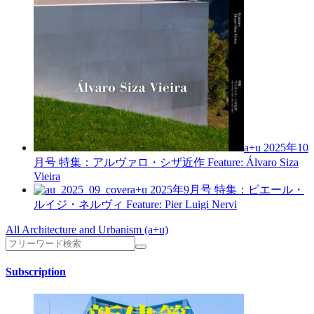
a+u 2025年10
月号
特集：アルヴァロ・シザ近作
Feature: Álvaro Siza
Vieira
a+u 2025年9月号
特集：ピエール・
ルイジ・ネルヴィ
Feature: Pier Luigi Nervi
All Architecture and Urbanism (a+u)
Subscription