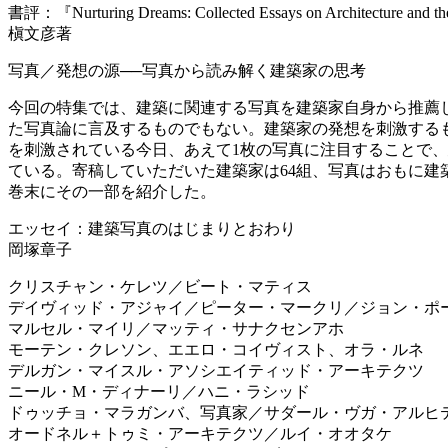
書評：『Nurturing Dreams: Collected Essays on Architecture and t
槇文彦著
写真／発想の源──写真から読み解く建築家の思考
今回の特集では、建築に関連する写真を建築家自身から推薦
た写真論に言及するものでもない。建築家の発想を刺激する
を刺激されている今日、あえて1枚の写真に注目することで
ている。寄稿していただいた建築家は64組、写真はおもに建
巻末にその一部を紹介した。
エッセイ：建築写真のはじまりとおわり
岡塚章子
クリスチャン・ケレツ／ビート・マティス
デイヴィッド・アジャイ／ピーター・マークリ／ジョン・ポ
マルセル・マイリ／マッティ・サナクセンアホ
モーテン・クレソン、エエロ・コイヴィスト、オラ・ルネ
デルガン・マイスル・アソシエイティッド・アーキテクツ
ニール・M・ディナーリ／ハニ・ラシッド
ドゥッチョ・マラガンバ、写真家／サダール・ヴガ・アルヒ
オードネル＋トゥミ・アーキテクツ／ルイ・オオタケ