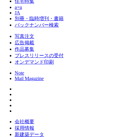
住宅特集
a+u
JA
別冊・臨時増刊・書籍
バックナンバー検索
写真注文
広告掲載
作品募集
プレスリリースの受付
オンデマンド印刷
Note
Mail Magazine
会社概要
採用情報
新建築データ