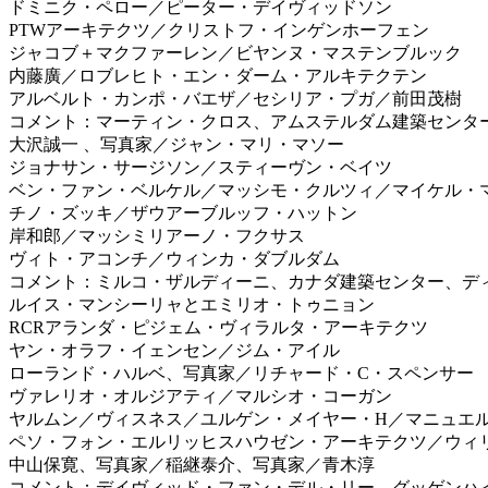
ドミニク・ペロー／ピーター・デイヴィッドソン
PTWアーキテクツ／クリストフ・インゲンホーフェン
ジャコブ＋マクファーレン／ビヤンヌ・マステンブルック
内藤廣／ロブレヒト・エン・ダーム・アルキテクテン
アルベルト・カンポ・バエザ／セシリア・プガ／前田茂樹
コメント：マーティン・クロス、アムステルダム建築センタ
大沢誠一 、写真家／ジャン・マリ・マソー
ジョナサン・サージソン／スティーヴン・ベイツ
ベン・ファン・ベルケル／マッシモ・クルツィ／マイケル・
チノ・ズッキ／ザウアーブルッフ・ハットン
岸和郎／マッシミリアーノ・フクサス
ヴィト・アコンチ／ウィンカ・ダブルダム
コメント：ミルコ・ザルディーニ、カナダ建築センター、デ
ルイス・マンシーリャとエミリオ・トゥニョン
RCRアランダ・ピジェム・ヴィラルタ・アーキテクツ
ヤン・オラフ・イェンセン／ジム・アイル
ローランド・ハルベ、写真家／リチャード・C・スペンサー
ヴァレリオ・オルジアティ／マルシオ・コーガン
ヤルムン／ヴィスネス／ユルゲン・メイヤー・H／マニュエ
ペソ・フォン・エルリッヒスハウゼン・アーキテクツ／ウィ
中山保寛、写真家／稲継泰介、写真家／青木淳
コメント：デイヴィッド・ファン・デル・リー、グッゲンハ