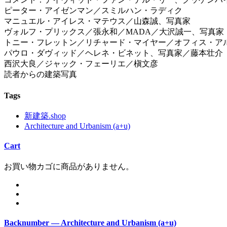
ピーター・アイゼンマン／スミルハン・ラディク
マニュエル・アイレス・マテウス／山森誠、写真家
ヴォルフ・プリックス／張永和／MADA／大沢誠一、写真家
トニー・フレットン／リチャード・マイヤー／オフィス・ア
パウロ・ダヴィッド／ヘレネ・ビネット、写真家／藤本壮介
西沢大良／ジャック・フェーリエ／槇文彦
読者からの建築写真
Tags
新建築.shop
Architecture and Urbanism (a+u)
Cart
お買い物カゴに商品がありません。
Backnumber — Architecture and Urbanism (a+u)