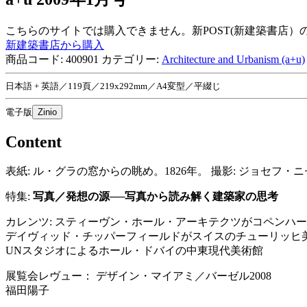
こちらのサイトでは購入できません。新POST(新建築書店
新建築書店から購入
商品コード:
400901
カテゴリー:
Architecture and Urbanism (a+u)
日本語 + 英語／119頁／219x292mm／A4変型／平綴じ
電子版
Zinio
Content
表紙: ル・グラの窓からの眺め。1826年。 撮影: ジョセフ
特集:
写真／発想の源──写真から読み解く建築家の思考
カレンツ: スティーヴン・ホール・アーキテクツがコペンハ
デイヴィッド・チッパーフィールドがスイスのチューリッヒ
UNスタジオによるホール・ドバイの中東現代美術館
展覧会レヴュー： デザイン・マイアミ／バーゼル2008
福田陽子