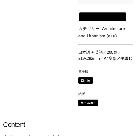
新建築書店から購入
カテゴリー:
Architecture
and Urbanism (a+u)
日本語 + 英語／200頁／
219x292mm／A4変型／平綴じ
電子版
Zinio
紙版
Amazon
Content