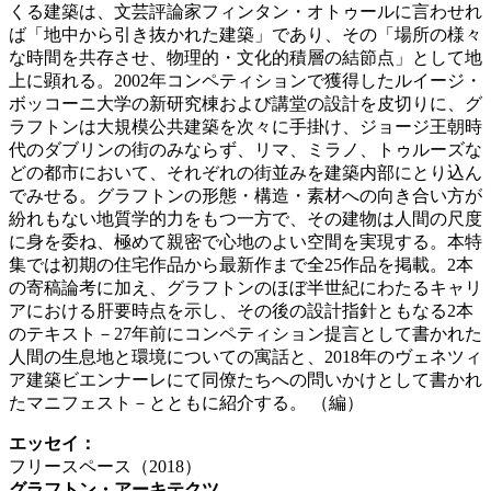
くる建築は、文芸評論家フィンタン・オトゥールに言わせれ
ば「地中から引き抜かれた建築」であり、その「場所の様々
な時間を共存させ、物理的・文化的積層の結節点」として地
上に顕れる。2002年コンペティションで獲得したルイージ・
ボッコーニ大学の新研究棟および講堂の設計を皮切りに、グ
ラフトンは大規模公共建築を次々に手掛け、ジョージ王朝時
代のダブリンの街のみならず、リマ、ミラノ、トゥルーズな
どの都市において、それぞれの街並みを建築内部にとり込ん
でみせる。グラフトンの形態・構造・素材への向き合い方が
紛れもない地質学的力をもつ一方で、その建物は人間の尺度
に身を委ね、極めて親密で心地のよい空間を実現する。本特
集では初期の住宅作品から最新作まで全25作品を掲載。2本
の寄稿論考に加え、グラフトンのほぼ半世紀にわたるキャリ
アにおける肝要時点を示し、その後の設計指針ともなる2本
のテキスト－27年前にコンペティション提言として書かれた
人間の生息地と環境についての寓話と、2018年のヴェネツィ
ア建築ビエンナーレにて同僚たちへの問いかけとして書かれ
たマニフェスト－とともに紹介する。 （編）
エッセイ：
フリースペース（2018）
グラフトン・アーキテクツ