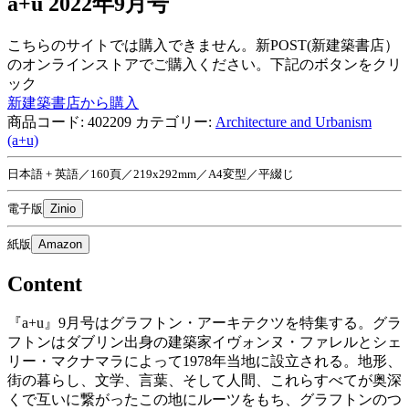
a+u 2022年9月号
こちらのサイトでは購入できません。新POST(新建築書店）
のオンラインストアでご購入ください。下記のボタンをクリ
ック
新建築書店から購入
商品コード:
402209
カテゴリー:
Architecture and Urbanism
(a+u)
日本語 + 英語／160頁／219x292mm／A4変型／平綴じ
電子版
Zinio
紙版
Amazon
Content
『a+u』9月号はグラフトン・アーキテクツを特集する。グラ
フトンはダブリン出身の建築家イヴォンヌ・ファレルとシェ
リー・マクナマラによって1978年当地に設立される。地形、
街の暮らし、文学、言葉、そして人間、これらすべてが奥深
くで互いに繋がったこの地にルーツをもち、グラフトンのつ