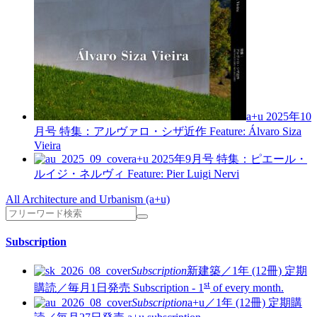
a+u 2025年10
月号
特集：アルヴァロ・シザ近作
Feature: Álvaro Siza
Vieira
a+u 2025年9月号
特集：ピエール・
ルイジ・ネルヴィ
Feature: Pier Luigi Nervi
All Architecture and Urbanism (a+u)
Subscription
Subscription
新建築／1年 (12冊)
定期
st
購読／毎月1日発売
Subscription - 1
of every month.
Subscription
a+u／1年 (12冊)
定期購