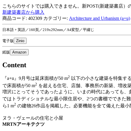
こちらのサイトでは購入できません。新POST(新建築書店
新建築書店から購入
商品コード:
402309
カテゴリー:
Architecture and Urbanism (a+u)
日本語 + 英語／160頁／219x292mm／A4変型／平綴じ
電子版
Zinio
紙版
Amazon
Content
2
『a+u』9月号は延床面積が50 m
以下の小さな建築を特集する
2
で床面積が50 m
を超える住宅、店舗、事務所の新築、増改
増沢にとってそうであったように、いまの時代にあっても、
ではトラディショナルな最小限住居や、2つの書棚でできた難
2
ら1 m
の建物26作品を掲載した。必要機能を全て備えた最小
ヌラ・ヴェールの住宅と小屋
MRTNアーキテクツ