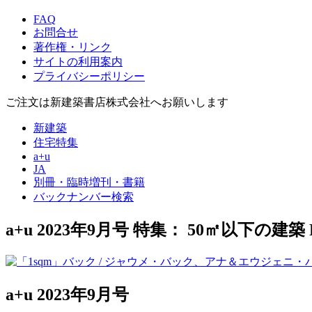
FAQ
お問合せ
著作権・リンク
サイトの利用案内
プライバシーポリシー
ご注文は新建築書店株式会社へお願いします
新建築
住宅特集
a+u
JA
別冊・臨時増刊・書籍
バックナンバー検索
a+u 2023年9月号
特集： 50㎡以下の建築
a+u 2023年9月号