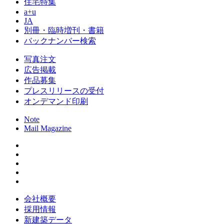
住宅特集
a+u
JA
別冊・臨時増刊・書籍
バックナンバー検索
写真注文
広告掲載
作品募集
プレスリリースの受付
オンデマンド印刷
Note
Mail Magazine
会社概要
採用情報
新建築データ