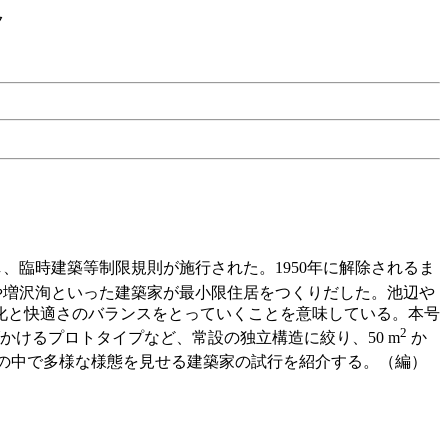
ク
臨時建築等制限規則が施行された。1950年に解除されるま
や増沢洵といった建築家が最小限住居をつくりだした。池辺や
化と快適さのバランスをとっていくことを意味している。本号
2
けるプロトタイプなど、常設の独立構造に絞り、50 m
か
米の中で多様な様態を見せる建築家の試行を紹介する。（編）