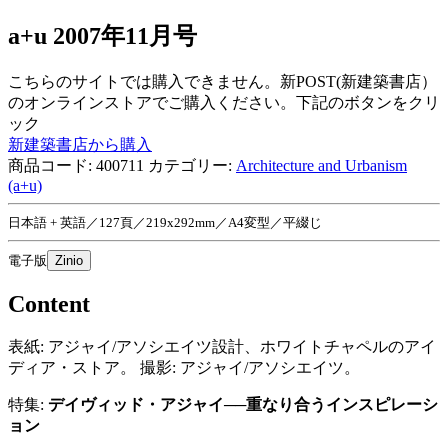
a+u 2007年11月号
こちらのサイトでは購入できません。新POST(新建築書店）
のオンラインストアでご購入ください。下記のボタンをクリ
ック
新建築書店から購入
商品コード:
400711
カテゴリー:
Architecture and Urbanism
(a+u)
日本語 + 英語／127頁／219x292mm／A4変型／平綴じ
電子版
Zinio
Content
表紙: アジャイ/アソシエイツ設計、ホワイトチャペルのアイ
ディア・ストア。 撮影: アジャイ/アソシエイツ。
特集:
デイヴィッド・アジャイ──重なり合うインスピレーシ
ョン