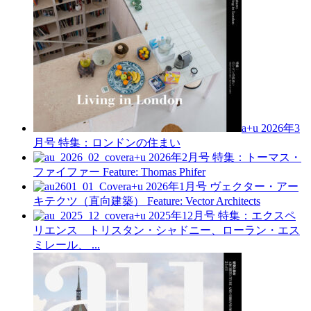
a+u 2026年3
月号
特集：ロンドンの住まい
a+u 2026年2月号
特集：トーマス・
ファイファー
Feature: Thomas Phifer
a+u 2026年1月号
ヴェクター・アー
キテクツ（直向建築）
Feature: Vector Architects
a+u 2025年12月号
特集：エクスペ
リエンス トリスタン・シャドニー、ローラン・エス
ミレール、 ...