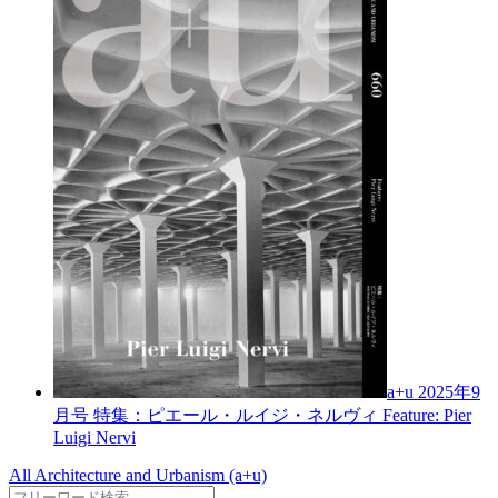
a+u 2025年9
月号
特集：ピエール・ルイジ・ネルヴィ
Feature: Pier
Luigi Nervi
All Architecture and Urbanism (a+u)