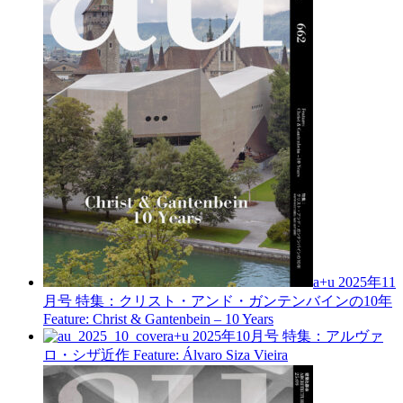
a+u 2025年11
月号
特集：クリスト・アンド・ガンテンバインの10年
Feature: Christ & Gantenbein – 10 Years
a+u 2025年10月号
特集：アルヴァ
ロ・シザ近作
Feature: Álvaro Siza Vieira