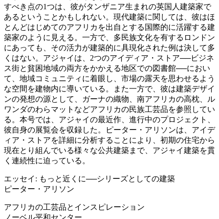
すべき点の1つは、彼がタンザニア生まれの英国人建築家で
あるということかもしれない。現代建築に関しては、彼はほ
とんどはじめてのアフリカを出自とする国際的に活躍する建
築家のように見える。一方で、多民族文化を有するロンドン
にあっても、その活力が建築的に具現化された例は決して多
くはない。アジャイは、2つのアイディア・ストア──ビジネ
ス街と貧困地域の両方をかかえる地区での図書館──におい
て、地域コミュニティに着眼し、市場の露天を思わせるよう
な空間を建物内に導いている。また一方で、彼は建築デザイ
ンの発想の源として、ガーナの織物、南アフリカの高枕、ル
ワンダのわらマットなどアフリカの民族工芸品を参照してい
る。本号では、アジャイの最近作、進行中のプロジェクト、
彼自身の展覧会を収録した。ピーター・アリソンは、アイデ
ィア・ストアを詳細に分析することにより、初期の住宅から
現在とり組んでいる様々な公共建築まで、アジャイ建築を貫
く連続性に迫っている。
エッセイ: もっと近くに──シリーズとしての建築
ピーター・アリソン
アフリカの工芸品とインスピレーション
ノーベル平和センター