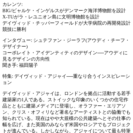
カレンツ:
BIG/ビャルケ・インゲルスがデンマーク海洋博物館を設計
X-TUがラ・レユニオン島に文明博物館を設計
デイヴィッド・チッパーフィールドが大学病院の再開発設計
競技に勝利
インタヴュー: シュテファン・ジーラフ(アウディ・チーフ・
デザイナー)
コーポレイト・アイデンティティのデザイン──アウディに
見るデザインの方向性
聞き手: 福田陽子
特集: デイヴィッド・アジャイ──重なり合うインスピレーシ
ョン
デイヴィッド・アジャイは、ロンドンを拠点に活動する若手
建築家の1人である。ストイックな印象のいくつかの住宅作
品とともに建築メディアに登場し、オラファー・エリアソ
ン、クリス・オフィリなど著名なアーティストとの協働でも
知られている。現在はやや大規模の公共建築へとその仕事の
幅を広げ、また英国のみならず米国やロシアでもプロジェク
トが進んでいる。しかしながら、アジャイについて最も特筆