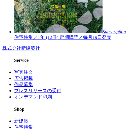
Subscription
住宅特集／1年 (12冊)
定期購読／毎月19日発売
株式会社新建築社
Service
写真注文
広告掲載
作品募集
プレスリリースの受付
オンデマンド印刷
Shop
新建築
住宅特集