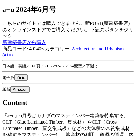
a+u 2024年6月号
こちらのサイトでは購入できません。新POST(新建築書店）
のオンラインストアでご購入ください。下記のボタンをクリ
ック
新建築書店から購入
商品コード:
402406
カテゴリー:
Architecture and Urbanism
(a+u)
日本語 + 英語／160頁／219x292mm／A4変型／平綴じ
電子版
Zinio
紙版
Amazon
Content
『a+u』6月号はカナダのマスティンバー建築を特集する。
GLT（Glue Laminated Timber、集成材）やCLT（Cross
Laminated Timber、直交集成板）などの大体積の木質集成材
を称するマスティンバーは、地産材の利用、資源の循環、内