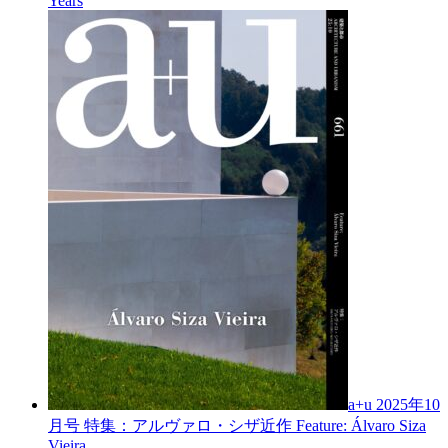
Years
a+u 2025年10
月号
特集：アルヴァロ・シザ近作
Feature: Álvaro Siza
Vieira