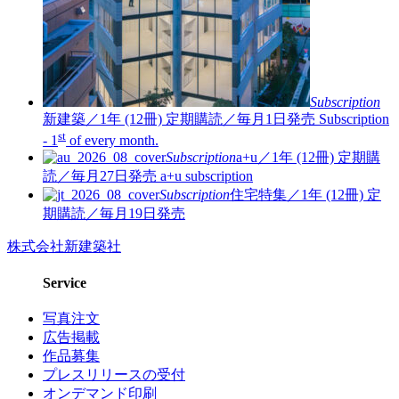
Subscription
新建築／1年 (12冊)
定期購読／毎月1日発売
Subscription
st
- 1
of every month.
Subscription
a+u／1年 (12冊)
定期購
読／毎月27日発売
a+u subscription
Subscription
住宅特集／1年 (12冊)
定
期購読／毎月19日発売
株式会社新建築社
Service
写真注文
広告掲載
作品募集
プレスリリースの受付
オンデマンド印刷