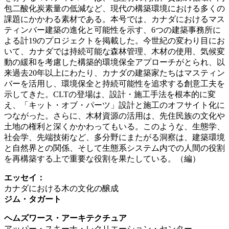
包二酸化炭素量の低減など、現代の構築環境における多くの
課題にかかわる素材である。本号では、カナダにおけるマス
ティンバー建築の進化と可能性を示す、6つの建築事務所に
よる計19のプロジェクトを掲載した。今世紀の変わり目にお
いて、カナダでは持続可能な森林管理、木材の使用、気候変
動の緩和を考慮した構築的環境保全アプローチがとられ、以
来過去20年以上にわたり、カナダの建築家たちはマスティン
バーを活用し、環境保全と持続可能性を追求する創意工夫を
示してきた。CLTの登場は、設計・施工手法を根本的に変
え、「キット・オブ・パーツ」設計と施工のオフサイト化に
つながった。さらに、木材資源の活用は、先住民族の文化や
土地の権利と深くかかわってもいる。このような、生態学、
社会学、先端技術など、多分野にまたがる洞察は、建築環境
と自然界との関係、そして生態系システム内での人間の役割
を再構築する上で重要な役割を果たしている。（編）
エッセイ：
カナダにおける木の文化の醸成
ジム・タガート
ヘムズワース・アーキテクチュア
アッパー・スキーナ・レクリエーション・センター