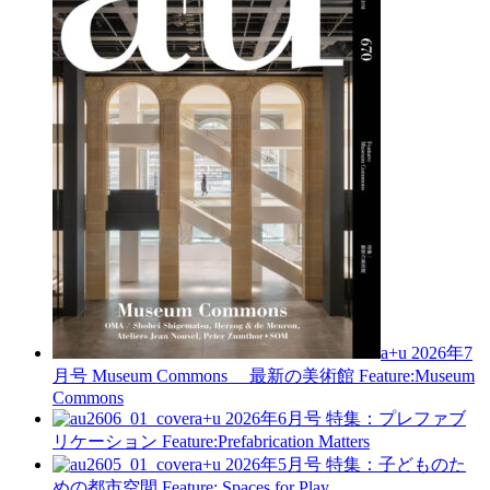
a+u 2026年7
月号
Museum Commons 最新の美術館
Feature:Museum
Commons
a+u 2026年6月号
特集：プレファブ
リケーション
Feature:Prefabrication Matters
a+u 2026年5月号
特集：子どものた
めの都市空間
Feature: Spaces for Play