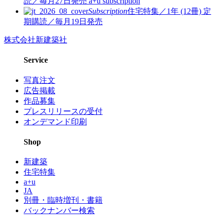
読／毎月27日発売
a+u subscription
Subscription
住宅特集／1年 (12冊)
定
期購読／毎月19日発売
株式会社新建築社
Service
写真注文
広告掲載
作品募集
プレスリリースの受付
オンデマンド印刷
Shop
新建築
住宅特集
a+u
JA
別冊・臨時増刊・書籍
バックナンバー検索