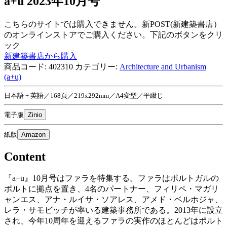
a+u 2023年10月号
こちらのサイトでは購入できません。新POST(新建築書店）
のオンラインストアでご購入ください。下記のボタンをクリ
ック
新建築書店から購入
商品コード:
402310
カテゴリー:
Architecture and Urbanism
(a+u)
日本語 + 英語／168頁／219x292mm／A4変型／平綴じ
電子版
Zinio
紙版
Amazon
Content
『a+u』10月号はファラを特集する。ファラはポルトガルの
ポルトに拠点を置き、4名のパートナー、フィリペ・マガリ
ャンエス、アナ・ルイサ・ソアレス、アメド・ベルホジャ、
レラ・サモビッチが率いる建築事務所である。2013年に設立
され、今年10周年を迎えるファラの実作のほとんどはポルト