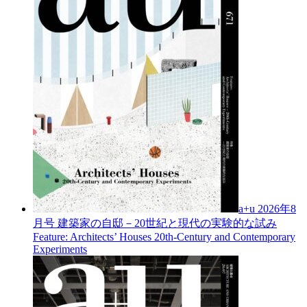
a+u 2026年8
月号
建築家の自邸－20世紀と現代の実験的な試み
Feature: Architects’ Houses 20th-Century and Contemporary
Experiments