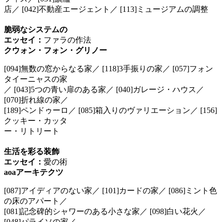
店／ [042]不動産エージェント／ [113]ミュージアムの調整
脆弱なシステムの
エッセイ：
ファラの作法
クウォン・フォン・グリノー
[094]無数の窓からなる家／ [118]3手振りの家／ [057]フォン
タイーニャスの家
／ [043]5つの青い扉のある家／ [040]ガレージ・ハウス／
[070]折れ線の家／
[189]ペンドゥーロ／ [085]箱入りのヴァリエーション／ [156]
クッキー・カッタ
ー・リトリート
生活を彩る装飾
エッセイ：
愛の術
aoaアーキテクツ
[087]アイディアのない家／ [101]カードの家／ [086]ミント色
の床のアパート／
[081]記念碑的シャワーのある小さな家／ [098]白い花火／
[048]パライソの家／