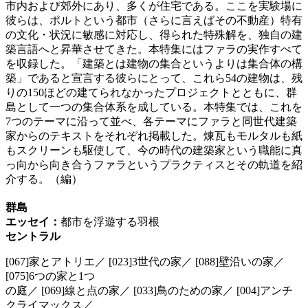
市内および郊外にあり、多くが住宅である。ここを実験場に
彼らは、ポルトという都市（さらに言えばその不動産）特有
の文化・状況に敏感に対応し、得られた特殊解を、独自の建
築言語へと昇華させてきた。本特集にはファラの実作すべて
を収録した。「建築とは建物の集合というよりは集合体の構
築」であると宣言する彼らにとって、これら54の建物は、残
りの150ほどの建てられなかったプロジェクトとともに、群
島として一つの集合体系を成している。本特集では、これを
7つのテーマに沿って並べ、各テーマにファラと同世代建築
家からのテキストをそれぞれ掲載した。煉瓦もモルタルも紙
もスクリーンも駆使して、今の時代の建築家という職能に真
っ向から向き合うファラというプラクティスとその軌道を紹
介する。（編）
群島
エッセイ：
都市を浮遊する羽根
セントラル
[067]家とアトリエ／ [023]3世代の家／ [088]壁沿いの家／
[075]6つの家と1つ
の庭／ [069]線と点の家／ [033]鳥のための家／ [004]アンチ
クライマックス／