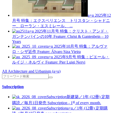
a+u 2025年12
月号
特集：エクスペリエンス トリスタン・シャドニ
ー、ローラン・エスミレール、 ...
a+u 2025年11月号
特集：クリスト・アンド・
ガンテンバインの10年
Feature: Christ & Gantenbein – 10
Years
a+u 2025年10月号
特集：アルヴァ
ロ・シザ近作
Feature: Álvaro Siza Vieira
a+u 2025年9月号
特集：ピエール・
ルイジ・ネルヴィ
Feature: Pier Luigi Nervi
All Architecture and Urbanism (a+u)
Subscription
Subscription
新建築／1年 (12冊)
定期
st
購読／毎月1日発売
Subscription - 1
of every month.
Subscription
a+u／1年 (12冊)
定期購