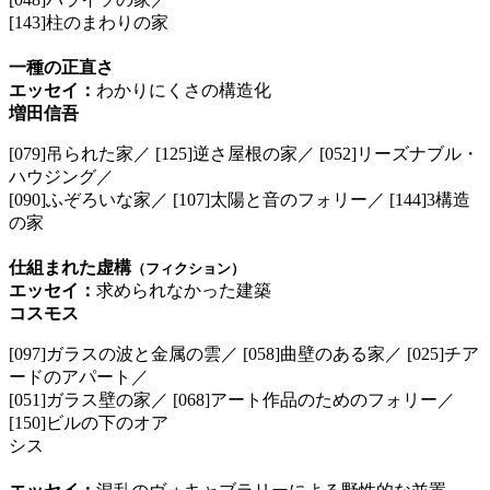
[143]柱のまわりの家
一種の正直さ
エッセイ：
わかりにくさの構造化
増田信吾
[079]吊られた家／ [125]逆さ屋根の家／ [052]リーズナブル・
ハウジング／
[090]ふぞろいな家／ [107]太陽と音のフォリー／ [144]3構造
の家
仕組まれた虚構
（フィクション）
エッセイ：
求められなかった建築
コスモス
[097]ガラスの波と金属の雲／ [058]曲壁のある家／ [025]チア
ードのアパート／
[051]ガラス壁の家／ [068]アート作品のためのフォリー／
[150]ビルの下のオア
シス