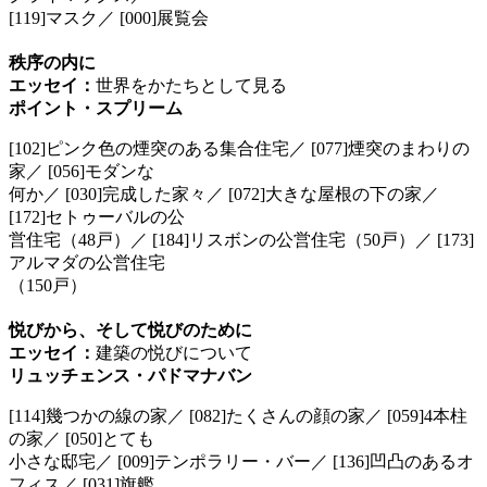
[119]マスク／ [000]展覧会
秩序の内に
エッセイ：
世界をかたちとして見る
ポイント・スプリーム
[102]ピンク色の煙突のある集合住宅／ [077]煙突のまわりの
家／ [056]モダンな
何か／ [030]完成した家々／ [072]大きな屋根の下の家／
[172]セトゥーバルの公
営住宅（48戸）／ [184]リスボンの公営住宅（50戸）／ [173]
アルマダの公営住宅
（150戸）
悦びから、そして悦びのために
エッセイ：
建築の悦びについて
リュッチェンス・パドマナバン
[114]幾つかの線の家／ [082]たくさんの顔の家／ [059]4本柱
の家／ [050]とても
小さな邸宅／ [009]テンポラリー・バー／ [136]凹凸のあるオ
フィス／ [031]旗艦