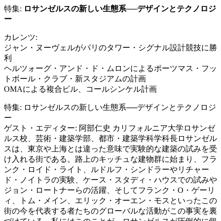
特集:
ロサンゼルスの新しい生態系──デザインとテクノロジ
ー
カレンツ:
ジャン・ヌーヴェルがパリのタワー・シグナル設計競技に勝
利
ヘルツォーグ・アンド・ド・ムロンによるポーツマス・フッ
トボール・クラブ・新スタジアムの計画
OMAによる複合ビル、コールシンケル計画
特集: ロサンゼルスの新しい生態系──デザインとテクノロジ
ー
ゲスト・エディター: 阿部仁史 カリフォルニア大学ロサンゼ
ルス校、芸術・建築学部、都市・建築学科学科長ロサンゼル
スは、東京や上海とは違った意味で実験的な建築の試みを受
け入れる街である。路上のキッチュな建物群に始まり、フラ
ンク・ロイド・ライト、ルドルフ・シンドラーやリチャー
ド・ノイトラの実験、ケース・スタディ・ハウスでの試みや
ジョン・ロートナーらの活躍、そしてフランク・O・ゲーリ
ィ、トム・メイン、エリック・オーエン・モスといったこの
街の今を代表する者たちのグローバルな活動がこの事実を裏