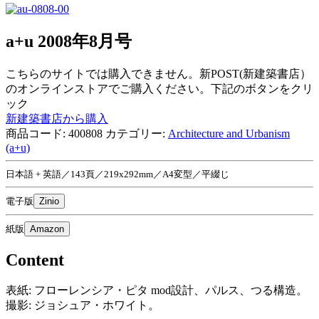
a+u 2008年8月号
こちらのサイトでは購入できません。新POST(新建築書店）
のオンラインストアでご購入ください。下記のボタンをクリ
ック
新建築書店から購入
商品コード:
400808
カテゴリー:
Architecture and Urbanism
(a+u)
日本語 + 英語／143頁／219x292mm／A4変型／平綴じ
電子版
Zinio
紙版
Amazon
Content
表紙: フローレンシア・ピタ mod設計、パルス、つる構造。
撮影: ジョシュア・ホワイト。