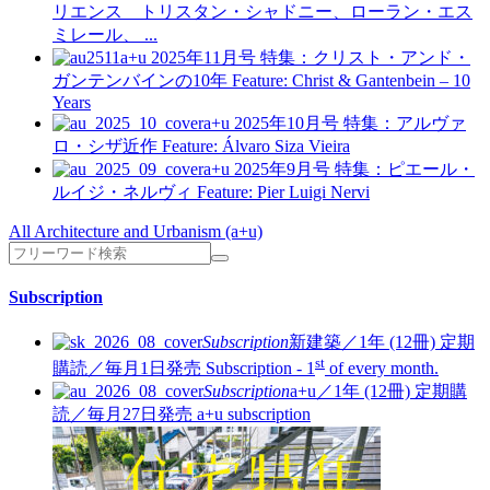
リエンス トリスタン・シャドニー、ローラン・エス
ミレール、 ...
a+u 2025年11月号
特集：クリスト・アンド・
ガンテンバインの10年
Feature: Christ & Gantenbein – 10
Years
a+u 2025年10月号
特集：アルヴァ
ロ・シザ近作
Feature: Álvaro Siza Vieira
a+u 2025年9月号
特集：ピエール・
ルイジ・ネルヴィ
Feature: Pier Luigi Nervi
All Architecture and Urbanism (a+u)
Subscription
Subscription
新建築／1年 (12冊)
定期
st
購読／毎月1日発売
Subscription - 1
of every month.
Subscription
a+u／1年 (12冊)
定期購
読／毎月27日発売
a+u subscription