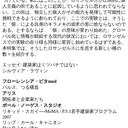
づけている。私にはこのことが、ロサンゼルスが圧倒的に個
人主義の街であることに起因しているように思われてならな
い。この街は、独立した個人がその能力を発揮して可能性に
挑戦できるように創られており、ここでの実験とは、そうし
た「個」による自身のキラメキの追求の形に他ならないので
ある。とするならば、「個」の意味が変わり始めた、グロー
バル化し情報が錯綜する現代の状況においては、ロサンゼル
スでの実験の在り様も同様に変容し始めているはずである。
本特集では、そうしたロサンゼルスに生息する新しい種の
数々を紹介する。
エッセイ: 建築家はミツバチではない
シルヴィア・ラヴィン
フローレンシア・ピタmod
パルス、つる構造
アリス
開拓者と企業家たち
ボール・ノーゲス・スタジオ
リキッド・スカイ──MoMA / P.S.1若手建築家プログラム
2007
リップ・カール・キャニオン