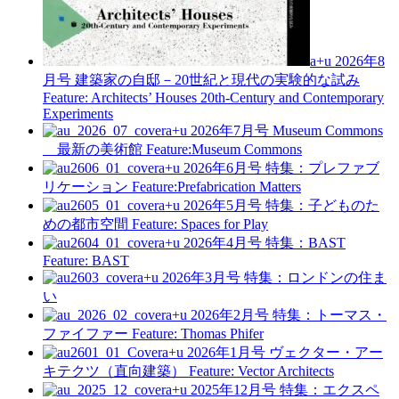
a+u 2026年8
月号
建築家の自邸－20世紀と現代の実験的な試み
Feature: Architects’ Houses 20th-Century and Contemporary
Experiments
a+u 2026年7月号
Museum Commons
最新の美術館
Feature:Museum Commons
a+u 2026年6月号
特集：プレファブ
リケーション
Feature:Prefabrication Matters
a+u 2026年5月号
特集：子どものた
めの都市空間
Feature: Spaces for Play
a+u 2026年4月号
特集：BAST
Feature: BAST
a+u 2026年3月号
特集：ロンドンの住ま
い
a+u 2026年2月号
特集：トーマス・
ファイファー
Feature: Thomas Phifer
a+u 2026年1月号
ヴェクター・アー
キテクツ（直向建築）
Feature: Vector Architects
a+u 2025年12月号
特集：エクスペ