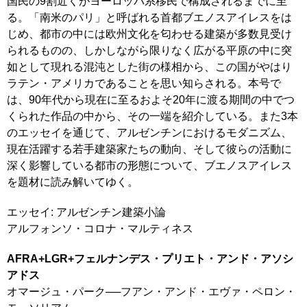
国民の9割近くがヨーロッパ系移民で構成されるまでに至
る。「南米のパリ」と呼ばれる首都ブエノスアイレスをは
じめ、都市の中には欧州文化を匂わせる建築が多数見受け
られるものの、しかしながら限りなく広がる平原の中に突
如として現れる混沌とした街の様相から、この国がやはり
ラテン・アメリカであることを思い知らされる。本号で
は、90年代から現在に至るおよそ20年に渡る期間の中でつ
くられた作品の中から、その一端を紹介している。また3本
のエッセイを通じて、アルゼンチンにおけるモダニズム、
現在活躍する若手建築家たちの動向、そして彼らの活動に
深く影響している都市の形態について、ブエノスアイレス
を題材に読み解いてゆく。
エッセイ: アルゼンチン建築小論
アルフォンソ・コロナ・マルティネス
AFRA+LGR+フェルナンデス・プリエト・アンド・アソシ
アドス
オマージュ・パーク──フアン・アンド・エヴァ・ペロン・