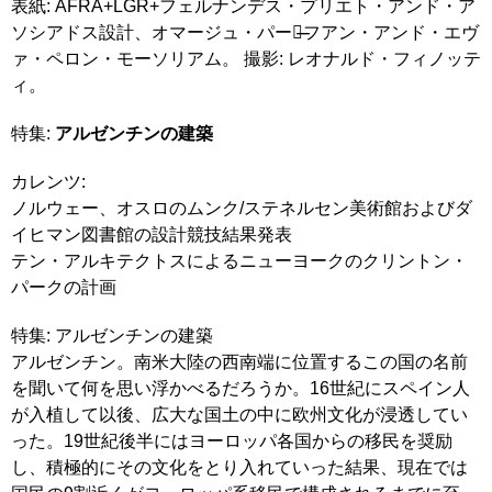
表紙: AFRA+LGR+フェルナンデス・プリエト・アンド・ア
ソシアドス設計、オマージュ・パーク̶̶フアン・アンド・エヴ
ァ・ペロン・モーソリアム。 撮影: レオナルド・フィノッテ
ィ。
特集:
アルゼンチンの建築
カレンツ:
ノルウェー、オスロのムンク/ステネルセン美術館およびダ
イヒマン図書館の設計競技結果発表
テン・アルキテクトスによるニューヨークのクリントン・
パークの計画
特集: アルゼンチンの建築
アルゼンチン。南米大陸の西南端に位置するこの国の名前
を聞いて何を思い浮かべるだろうか。16世紀にスペイン人
が入植して以後、広大な国土の中に欧州文化が浸透してい
った。19世紀後半にはヨーロッパ各国からの移民を奨励
し、積極的にその文化をとり入れていった結果、現在では