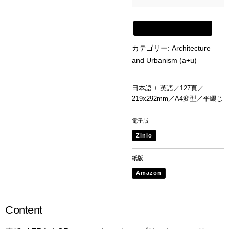
新建築書店から購入
カテゴリー:
Architecture
and Urbanism (a+u)
日本語 + 英語／127頁／
219x292mm／A4変型／平綴じ
電子版
Zinio
紙版
Amazon
Content