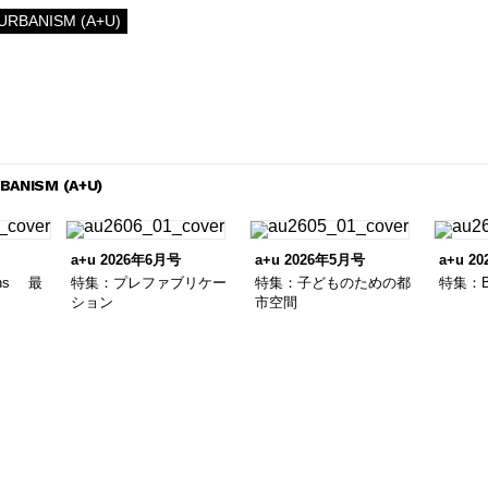
URBANISM (A+U)
BANISM (A+U)
a+u 2026年6月号
a+u 2026年5月号
a+u 2
ons 最
特集：プレファブリケー
特集：子どものための都
特集：B
ション
市空間