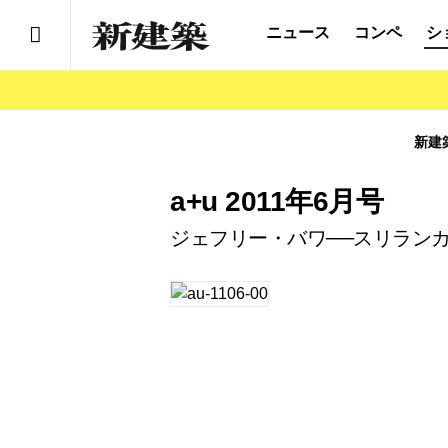
ニュース
コンペ
シ
新建
a+u 2011年6月号
ジェフリー・バワ──スリラン