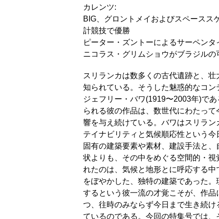
カレンツ:
BIG、グロントメイおよびスペース
計競技で優勝
ピーター・ズントーによるサーペンタイ
ニコラス・グリムショウがブラジルの
スリランカは数多くの古代遺跡と、壮
知られている。そうした魅惑的なコン
ジェフリー・バワ(1919〜2003年
られる彼の作品は、数世代にわたって
響を与え続けている。バワはスリラン
テイナビリティと気候順応性という今
固有の建築要素や素材、建設手法と、
状よりも、その中をめぐる空間的・視
れたのは、気候と地形とに呼応する中
をぼやかした、独特の建築であった。
するという彼一流の才覚こそが、作品
つ、往時のみならず今日まで生き続け
ているのである。今回の特集号では、そ