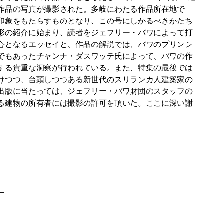
作品の写真が撮影された。多岐にわたる作品所在地で
印象をもたらすものとなり、この号にしかるべきかたち
形の紹介に始まり、読者をジェフリー・バワによって打
心となるエッセイと、作品の解説では、バワのプリンシ
でもあったチャンナ・ダスワッテ氏によって、バワの作
する貴重な洞察が行われている。また、特集の最後では
けつつ、台頭しつつある新世代のスリランカ人建築家の
出版に当たっては、ジェフリー・バワ財団のスタッフの
る建物の所有者には撮影の許可を頂いた。ここに深い謝
ー