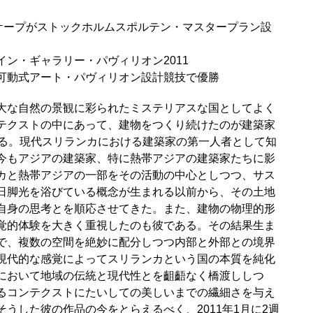
スケープがストックホルムスポルテン・マスタープラン設
ン・ギャラリー・パヴィリオン2011
可動式アート・パヴィリオン設計競技で優勝
大な自然の景観に彩られたミステリアスな国としてよく
テクストの中にあって、建物をつくり続けたのが建築家
)である。現代スリランカにおける建築家の第一人者として知
今もアジアの建築家、特に熱帯アジアの建築家たちに影
カと熱帯アジアの一部をその活動の中心としつつ、サス
日脚光を浴びている概念が生まれる以前から、その土地
自身の思考とを順応させてきた。また、建物の物理的形
覚的体験を大きく重視したのも彼である。その結果生ま
で、複数の空間を絶妙に配分しつつ内部と外部との境界
現代的な感覚によってスリランカという国の本質を純化
において地域の伝統と現代性とを齟齬なく橋渡ししつ
るコンテクストにたいしての美しいまでの繊細さを与え
うした彼の作品の今をとらえるべく、2011年1月に2週