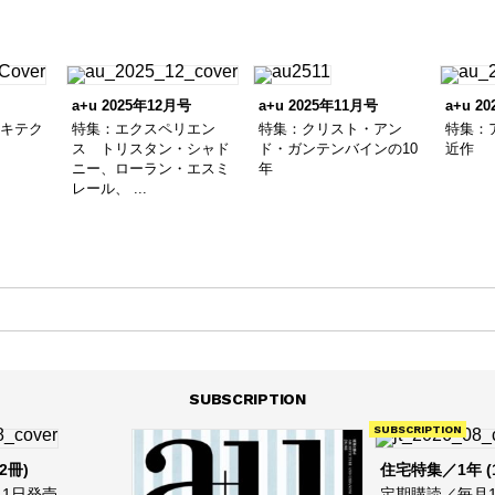
a+u 2025年12月号
a+u 2025年11月号
a+u 2
ーキテク
特集：エクスペリエン
特集：クリスト・アン
特集：
ス トリスタン・シャド
ド・ガンテンバインの10
近作
ニー、ローラン・エスミ
年
レール、 ...
SUBSCRIPTION
SUBSCRIPTION
2冊)
住宅特集／1年 (
1日発売
定期購読／毎月1